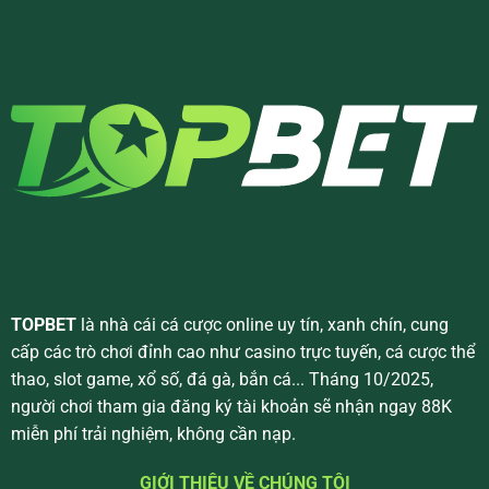
TOPBET
là nhà cái cá cược online uy tín, xanh chín, cung
cấp các trò chơi đỉnh cao như casino trực tuyến, cá cược thể
thao, slot game, xổ số, đá gà, bắn cá... Tháng 10/2025,
người chơi tham gia đăng ký tài khoản sẽ nhận ngay 88K
miễn phí trải nghiệm, không cần nạp.
GIỚI THIỆU VỀ CHÚNG TÔI