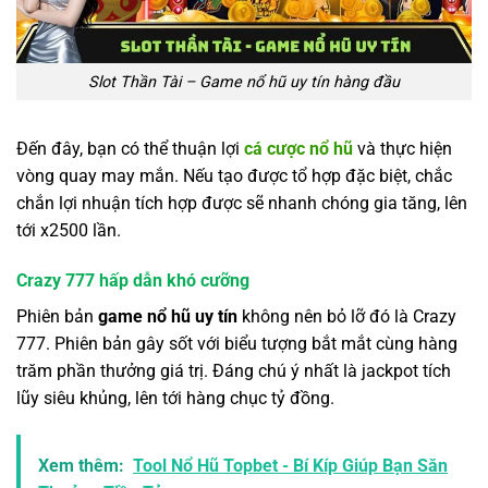
Slot Thần Tài – Game nổ hũ uy tín hàng đầu
Đến đây, bạn có thể thuận lợi
cá cược nổ hũ
và thực hiện
vòng quay may mắn. Nếu tạo được tổ hợp đặc biệt, chắc
chắn lợi nhuận tích hợp được sẽ nhanh chóng gia tăng, lên
tới x2500 lần.
Crazy 777 hấp dẫn khó cưỡng
Phiên bản
game nổ hũ uy tín
không nên bỏ lỡ đó là Crazy
777. Phiên bản gây sốt với biểu tượng bắt mắt cùng hàng
trăm phần thưởng giá trị. Đáng chú ý nhất là jackpot tích
lũy siêu khủng, lên tới hàng chục tỷ đồng.
Xem thêm:
Tool Nổ Hũ Topbet - Bí Kíp Giúp Bạn Săn