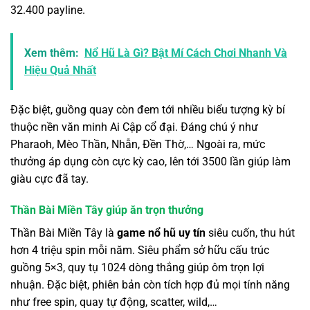
32.400 payline.
Xem thêm:
Nổ Hũ Là Gì? Bật Mí Cách Chơi Nhanh Và
Hiệu Quả Nhất
Đặc biệt, guồng quay còn đem tới nhiều biểu tượng kỳ bí
thuộc nền văn minh Ai Cập cổ đại. Đáng chú ý như
Pharaoh, Mèo Thần, Nhẫn, Đền Thờ,… Ngoài ra, mức
thưởng áp dụng còn cực kỳ cao, lên tới 3500 lần giúp làm
giàu cực đã tay.
Thần Bài Miền Tây giúp ăn trọn thưởng
Thần Bài Miền Tây là
game nổ hũ uy tín
siêu cuốn, thu hút
hơn 4 triệu spin mỗi năm. Siêu phẩm sở hữu cấu trúc
guồng 5×3, quy tụ 1024 dòng thắng giúp ôm trọn lợi
nhuận. Đặc biệt, phiên bản còn tích hợp đủ mọi tính năng
như free spin, quay tự động, scatter, wild,…