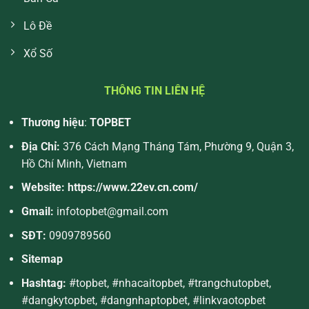
Lô Đề
Xổ Số
THÔNG TIN LIÊN HỆ
Thương hiệu
:
TOPBET
Địa Chỉ:
376 Cách Mạng Tháng Tám, Phường 9, Quận 3,
Hồ Chí Minh, Vietnam
Website:
https://www.22ev.cn.com/
Gmail:
infotopbet@gmail.com
SĐT:
0909789560
Sitemap
Hashtag:
#topbet, #nhacaitopbet, #trangchutopbet,
#dangkytopbet, #dangnhaptopbet, #linkvaotopbet