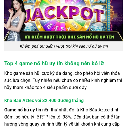
Khám phá ưu điểm vượt trội khi săn nổ hũ uy tín
Top 4 game nổ hũ uy tín không nên bỏ lỡ
Kho game săn hũ cực kỳ đa dạng, cho phép hội viên thỏa
sức lựa chọn. Tuy nhiên nếu chưa có nhiều kinh nghiệm thì
hãy tham khảo top 4 siêu phẩm dưới đây.
Kho Báu Aztec với 32.400 đường thắng
Game nổ hũ uy tín
nên thử nhất đó là Kho Báu Aztec đình
đám, sở hữu tỷ lệ RTP lên tới 98%. Đến đây, bạn có thể tận
hưởng vòng quay và rinh tiền tỷ về tài khoản khi cung cấp