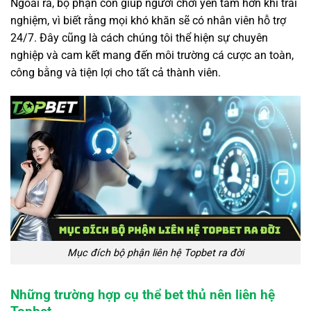
Ngoài ra, bộ phận còn giúp người chơi yên tâm hơn khi trải
nghiệm, vì biết rằng mọi khó khăn sẽ có nhân viên hỗ trợ
24/7. Đây cũng là cách chúng tôi thể hiện sự chuyên
nghiệp và cam kết mang đến môi trường cá cược an toàn,
công bằng và tiện lợi cho tất cả thành viên.
Mục đích bộ phận liên hệ Topbet ra đời
Những trường hợp cụ thể bet thủ nên liên hệ