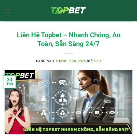
Bỏ
qua
nội
dung
Liên Hệ Topbet – Nhanh Chóng, An
Toàn, Sẵn Sàng 24/7
ĐĂNG VÀO
THÁNG 9 30, 2025
BỞI
SEO
30
Th9