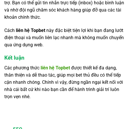
trợ. Bạn có thể gửi tin nhắn trực tiếp (inbox) hoặc bình luận
và nhờ đội ngũ chăm sóc khách hàng giúp đỡ qua các tài
khoản chính thức.
Cách
liên hệ Topbet
này đặc biệt tiện lợi khi bạn đang lướt
điện thoại và muốn liên lạc nhanh mà không muốn chuyển
qua ứng dụng web.
Kết luận
Các phương thức
liên hệ Topbet
được thiết kế đa dạng,
thân thiện và dễ thao tác, giúp mọi bet thủ đều có thể tiếp
cận nhanh chóng. Chính vì vậy, đừng ngần ngại kết nối với
nhà cái bất cứ khi nào bạn cần để hành trình giải trí luôn
trọn vẹn nhé.