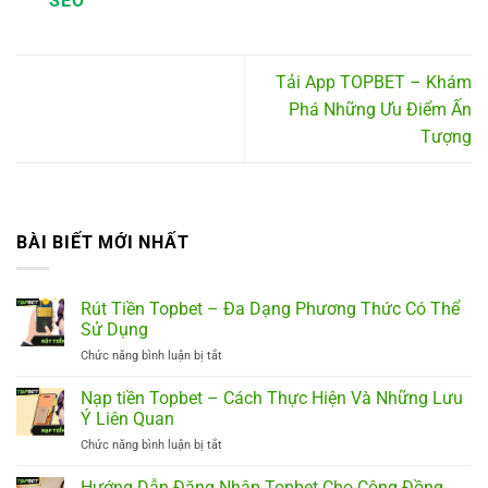
SEO
Tải App TOPBET – Khám
Phá Những Ưu Điểm Ấn
Tượng
BÀI BIẾT MỚI NHẤT
Rút Tiền Topbet – Đa Dạng Phương Thức Có Thể
Sử Dụng
Chức năng bình luận bị tắt
ở
Rút
Tiền
Nạp tiền Topbet – Cách Thực Hiện Và Những Lưu
Topbet
Ý Liên Quan
–
Chức năng bình luận bị tắt
ở
Đa
Nạp
Dạng
tiền
Hướng Dẫn Đăng Nhập Topbet Cho Cộng Đồng
Phương