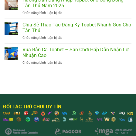
Topbet
Thức
Tân Thủ Năm 2025
–
Có
Chức năng bình luận bị tắt
ở
Cách
Thể
Hướng
Thực
Sử
Dẫn
Chia Sẻ Thao Tác Đăng Ký Topbet Nhanh Gọn Cho
Hiện
Dụng
Đăng
Và
Tân Thủ
Nhập
Những
Chức năng bình luận bị tắt
ở
Topbet
Lưu
Chia
Cho
Ý
Sẻ
Vua Bắn Cá Topbet – Sân Chơi Hấp Dẫn Nhận Lợi
Cộng
Liên
Thao
Đồng
Nhuận Cao
Quan
Tác
Tân
Chức năng bình luận bị tắt
ở
Đăng
Thủ
Vua
Ký
Năm
Bắn
Topbet
2025
Cá
Nhanh
Topbet
Gọn
–
Cho
Sân
Tân
Chơi
Thủ
Hấp
ĐỐI TÁC TRÒ CHƠI UY TÍN
Dẫn
Nhận
Lợi
Nhuận
Cao