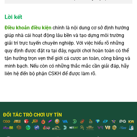
Lời kết
Điều khoản điều kiện
chính là nội dung cơ sở định hướng
giúp nhà cái hoạt động lâu bền và tạo dựng môi trường
giải trí trực tuyến chuyên nghiệp. Với việc hiểu rõ những
quy định được đặt ra tại đây, người chơi hoàn toàn có thể
tận hưởng trọn vẹn thế giới cá cược an toàn, công bằng và
minh bạch. Nếu còn có những thắc mắc cần giải đáp, hãy
liên hệ đến bộ phận CSKH để được làm rõ.
ĐỐI TÁC TRÒ CHƠI UY TÍN