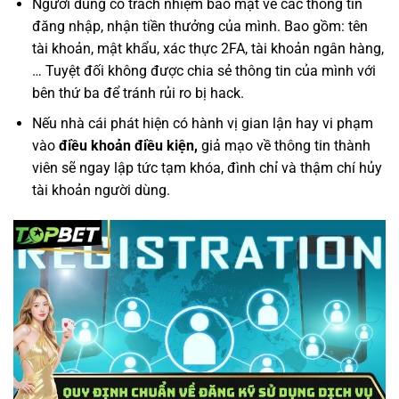
Người dùng có trách nhiệm bảo mật về các thông tin
đăng nhập, nhận tiền thưởng của mình. Bao gồm: tên
tài khoản, mật khẩu, xác thực 2FA, tài khoản ngân hàng,
… Tuyệt đối không được chia sẻ thông tin của mình với
bên thứ ba để tránh rủi ro bị hack.
Nếu nhà cái phát hiện có hành vị gian lận hay vi phạm
vào
điều khoản điều kiện,
giả mạo về thông tin thành
viên sẽ ngay lập tức tạm khóa, đình chỉ và thậm chí hủy
tài khoản người dùng.