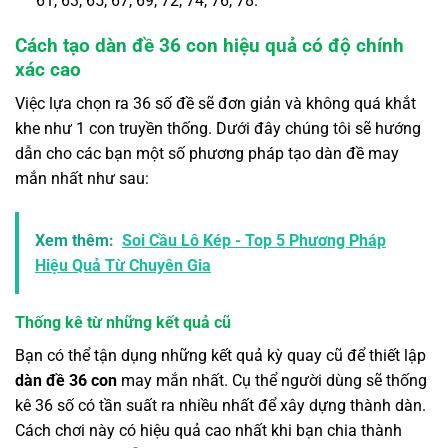
61, 63, 65, 67, 69, 72, 74, 76, 78.
Cách tạo dàn đề 36 con hiệu quả có độ chính
xác cao
Việc lựa chọn ra 36 số đề sẽ đơn giản và không quá khắt
khe như 1 con truyền thống. Dưới đây chúng tôi sẽ hướng
dẫn cho các bạn một số phương pháp tạo dàn đề may
mắn nhất như sau:
Xem thêm:
Soi Cầu Lô Kép - Top 5 Phương Pháp
Hiệu Quả Từ Chuyên Gia
Thống kê từ những kết quả cũ
Bạn có thể tận dụng những kết quả kỳ quay cũ để thiết lập
dàn đề 36 con
may mắn nhất. Cụ thể người dùng sẽ thống
kê 36 số có tần suất ra nhiều nhất để xây dựng thành dàn.
Cách chơi này có hiệu quả cao nhất khi bạn chia thành