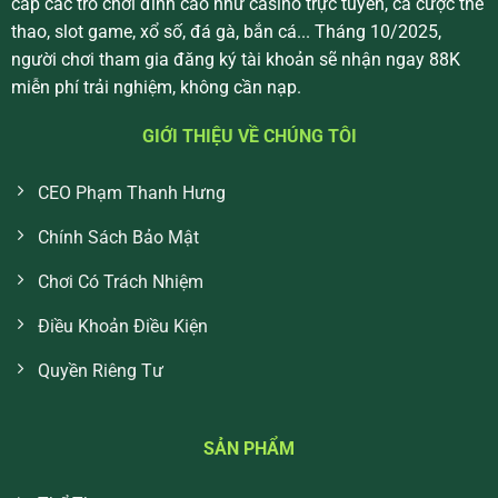
cấp các trò chơi đỉnh cao như casino trực tuyến, cá cược thể
thao, slot game, xổ số, đá gà, bắn cá... Tháng 10/2025,
người chơi tham gia đăng ký tài khoản sẽ nhận ngay 88K
miễn phí trải nghiệm, không cần nạp.
GIỚI THIỆU VỀ CHÚNG TÔI
CEO Phạm Thanh Hưng
Chính Sách Bảo Mật
Chơi Có Trách Nhiệm
Điều Khoản Điều Kiện
Quyền Riêng Tư
SẢN PHẨM