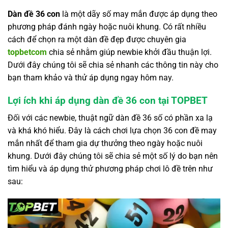
Dàn đề 36 con
là một dãy số may mắn được áp dụng theo
phương pháp đánh ngày hoặc nuôi khung. Có rất nhiều
cách để chọn ra một dàn đề đẹp được chuyên gia
topbetcom
chia sẻ nhằm giúp newbie khởi đầu thuận lợi.
Dưới đây chúng tôi sẽ chia sẻ nhanh các thông tin này cho
bạn tham khảo và thử áp dụng ngay hôm nay.
Lợi ích khi áp dụng dàn đề 36 con tại TOPBET
Đối với các newbie, thuật ngữ dàn đề 36 số có phần xa lạ
và khá khó hiểu. Đây là cách chơi lựa chọn 36 con đề may
mắn nhất để tham gia dự thưởng theo ngày hoặc nuôi
khung. Dưới đây chúng tôi sẽ chia sẻ một số lý do bạn nên
tìm hiểu và áp dụng thử phương pháp chơi lô đề trên như
sau: