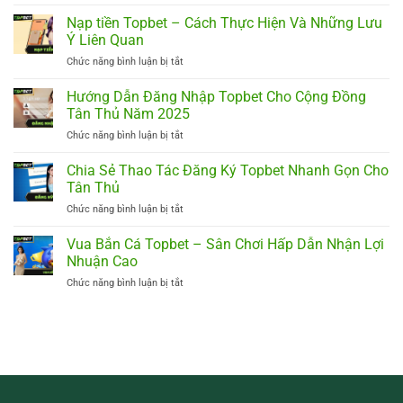
Rút
Tiền
Nạp tiền Topbet – Cách Thực Hiện Và Những Lưu
Topbet
Ý Liên Quan
–
Chức năng bình luận bị tắt
ở
Đa
Nạp
Dạng
tiền
Hướng Dẫn Đăng Nhập Topbet Cho Cộng Đồng
Phương
Topbet
Thức
Tân Thủ Năm 2025
–
Có
Chức năng bình luận bị tắt
ở
Cách
Thể
Hướng
Thực
Sử
Dẫn
Chia Sẻ Thao Tác Đăng Ký Topbet Nhanh Gọn Cho
Hiện
Dụng
Đăng
Và
Tân Thủ
Nhập
Những
Chức năng bình luận bị tắt
ở
Topbet
Lưu
Chia
Cho
Ý
Sẻ
Vua Bắn Cá Topbet – Sân Chơi Hấp Dẫn Nhận Lợi
Cộng
Liên
Thao
Đồng
Nhuận Cao
Quan
Tác
Tân
Chức năng bình luận bị tắt
ở
Đăng
Thủ
Vua
Ký
Năm
Bắn
Topbet
2025
Cá
Nhanh
Topbet
Gọn
–
Cho
Sân
Tân
Chơi
Thủ